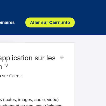
inaires
Aller sur Cairn.info
application sur les
n ?
 sur Cairn :
s (textes, images, audio, vidéo)