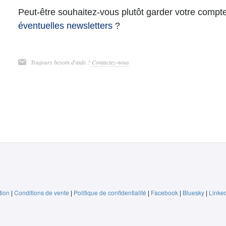
Peut-être souhaitez-vous plutôt garder votre comp
éventuelles newsletters
?
Toujours besoin d'aide ?
Contactez-nous
tion
|
Conditions de vente
|
Politique de confidentialité
|
Facebook
|
Bluesky
|
Linke